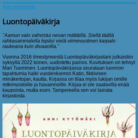
Anni Kytömäki
Luontopäiväkirja
"Aamun valo vahvistui nevan mättäillä. Siellä täällä
rahkasammalella lepäsi vielä viimevuotinen karpalo
raukeana kuin divaanilla."
Vuonna 2016 ilmestyneestä Luontopäiväkirjastani julkaistiin
syksyllä 2022 toinen, uudistettu painos. Kuvituksen on tehnyt
Mari Tuominen. Luontopäiväkirjassa seurataan luonnon
tapahtumia halki vuodenkierron Katin, fiktiivisen
minäkertojan, kautta. Kirjassa on tilaa myös lukijan omille
retkimuistoille ja havainnoille. Kirjaa ei ole saatavilla enää
kaupoista, mutta esim. Tampereella sen voi lainata
kirjastosta.